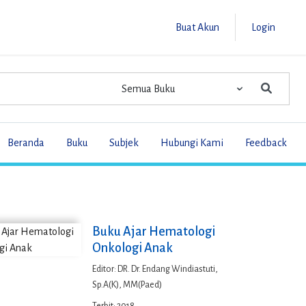
Buat Akun
Login
Beranda
Buku
Subjek
Hubungi Kami
Feedback
Buku Ajar Hematologi
Onkologi Anak
Editor: DR. Dr. Endang Windiastuti,
Sp.A(K), MM(Paed)