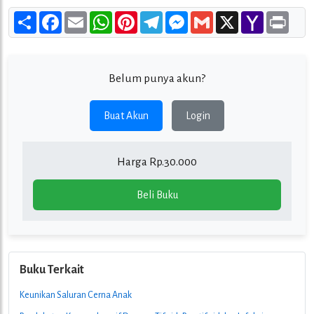
Share
Facebook
Email
WhatsApp
Pinterest
Telegram
Messenger
Gmail
X
Yahoo
Print
Mail
Belum punya akun?
Buat Akun
Login
Harga Rp.30.000
Beli Buku
Buku Terkait
Keunikan Saluran Cerna Anak