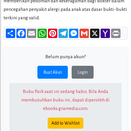
memberikan pedoman dan keseragaman bagi dokter dalam
pencegahan penyakit alergi pada anak atas dasar bukti-bukti
terkini yang valid.
Share
Facebook
Email
WhatsApp
Pinterest
Telegram
Messenger
Gmail
X
Yahoo
Print
Mail
Belum punya akun?
Buat Akun
Login
Buku fisik saat ini sedang habis. Bila Anda
membutuhkan buku ini, dapat diperoleh di
ebooks.gramedia.com
.
Add to Wishlist