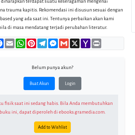
 diharapkan terdapat suatu keseragaman mengenai
ana trauma kapitis. Rekomendasi ini disusun sesuai dengan
 based yang ada saat ini. Tentunya perbaikan akan kami
bila di masa mendatang terjadi perubahan literatur.
re
Facebook
Email
WhatsApp
Pinterest
Telegram
Messenger
Gmail
X
Yahoo
Print
Mail
Belum punya akun?
Buat Akun
Login
u fisik saat ini sedang habis. Bila Anda membutuhkan
buku ini, dapat diperoleh di
ebooks.gramedia.com
.
Add to Wishlist