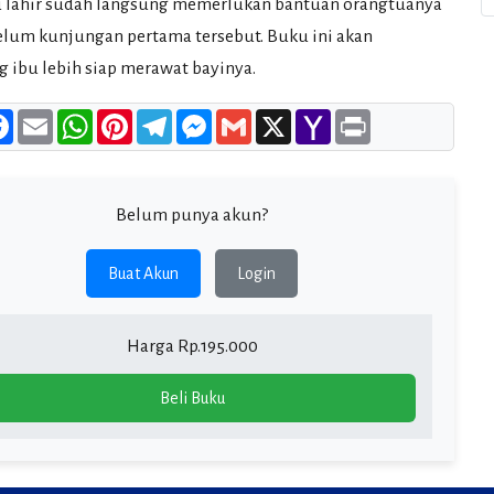
u lahir sudah langsung memerlukan bantuan orangtuanya
elum kunjungan pertama tersebut. Buku ini akan
 ibu lebih siap merawat bayinya.
re
Facebook
Email
WhatsApp
Pinterest
Telegram
Messenger
Gmail
X
Yahoo
Print
Mail
Belum punya akun?
Buat Akun
Login
Harga Rp.195.000
Beli Buku