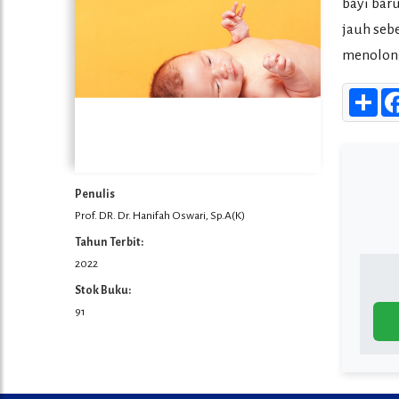
bayi bar
jauh seb
menolong
Sha
Penulis
Prof. DR. Dr. Hanifah Oswari, Sp.A(K)
Tahun Terbit:
2022
Stok Buku:
91