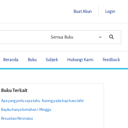
Buat Akun
Login
Beranda
Buku
Subjek
Hubungi Kami
Feedback
Buku Terkait
Apa yang perlu saya tahu : Kuning pada bayi baru lahir
Bayiku hanya bertahan 1 Minggu
Resusitasi Neonatus