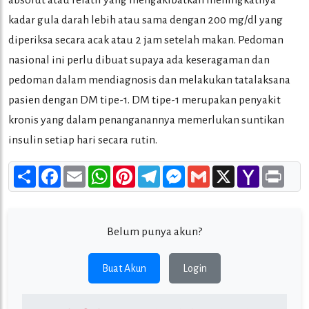
absolut atau relatif yang mengakibatkan meningkatnya
kadar gula darah lebih atau sama dengan 200 mg/dl yang
diperiksa secara acak atau 2 jam setelah makan. Pedoman
nasional ini perlu dibuat supaya ada keseragaman dan
pedoman dalam mendiagnosis dan melakukan tatalaksana
pasien dengan DM tipe-1. DM tipe-1 merupakan penyakit
kronis yang dalam penanganannya memerlukan suntikan
insulin setiap hari secara rutin.
Share
Facebook
Email
WhatsApp
Pinterest
Telegram
Messenger
Gmail
X
Yahoo
Print
Mail
Belum punya akun?
Buat Akun
Login