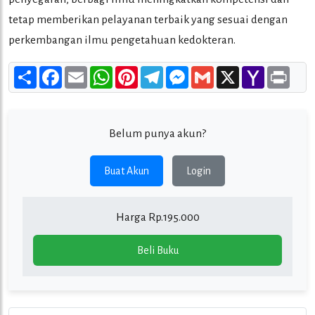
tetap memberikan pelayanan terbaik yang sesuai dengan
perkembangan ilmu pengetahuan kedokteran.
Share
Facebook
Email
WhatsApp
Pinterest
Telegram
Messenger
Gmail
X
Yahoo
Print
Mail
Belum punya akun?
Buat Akun
Login
Harga Rp.195.000
Beli Buku